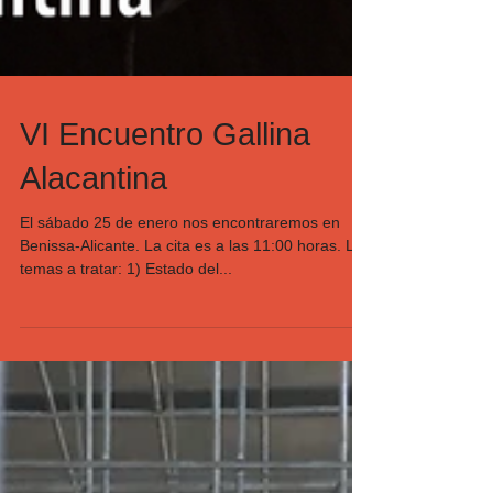
VI Encuentro Gallina
Alacantina
El sábado 25 de enero nos encontraremos en
Benissa-Alicante. La cita es a las 11:00 horas. Los
temas a tratar: 1) Estado del...