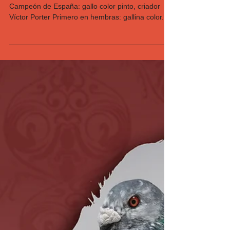
XIV Campeonato de
España. Caravaca de la
cruz, Murcia.
Alacantines en el Campeonato de España.
Campeón de España: gallo color pinto, criador
Víctor Porter Primero en hembras: gallina color...