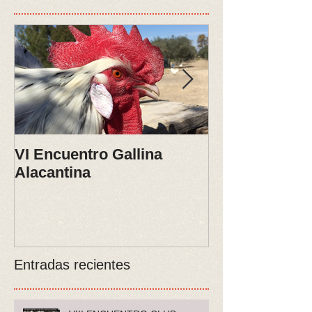
VI Encuentro Gallina
XIII Campeona
Alacantina
España, Sari
Entradas recientes